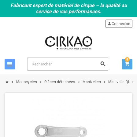
Fabricant expert de matériel de cirque – la qualité au
service de vos performances.
person
Connexion
0
view_headline
search
shopping_cart
chevron_right
chevron_right
chevron_right
chevron_right
Monocycles
Pièces détachées
Manivelles
Manivelle QU-AX a