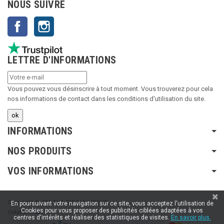
NOUS SUIVRE
Facebook
Instagram
LETTRE D'INFORMATIONS
Vous pouvez vous désinscrire à tout moment. Vous trouverez pour cela
nos informations de contact dans les conditions d'utilisation du site.
INFORMATIONS
NOS PRODUITS
VOS INFORMATIONS
Copyright © 2024 LA RIBOULDINGUE
En poursuivant votre navigation sur ce site, vous acceptez l'utilisation de
Cookies pour vous proposer des publicités ciblées adaptées à vos
Création :
SFI
centres d'intérêts et réaliser des statistiques de visites.
En savoir plus.