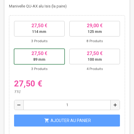
Manivelle QU-AX alu Isis (la paire)
27,50 €
29,00 €
114 mm
125 mm
3 Produits
8 Produits
27,50 €
27,50 €
89 mm
100 mm
3 Produits
4 Produits
27,50 €
TTC
remove
add
shopping_cart
AJOUTER AU PANIER