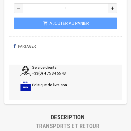
remove
add
shopping_cart
AJOUTER AU PANIER
PARTAGER
Service clients
+33(0) 4 75 34 66 43
Politique de livraison
DESCRIPTION
TRANSPORTS ET RETOUR