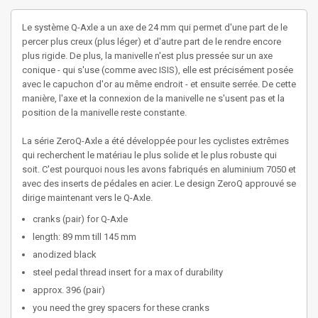
Le système Q-Axle a un axe de 24 mm qui permet d'une part de le
percer plus creux (plus léger) et d'autre part de le rendre encore
plus rigide. De plus, la manivelle n'est plus pressée sur un axe
conique - qui s'use (comme avec ISIS), elle est précisément posée
avec le capuchon d'or au même endroit - et ensuite serrée. De cette
manière, l'axe et la connexion de la manivelle ne s'usent pas et la
position de la manivelle reste constante.
La série ZeroQ-Axle a été développée pour les cyclistes extrêmes
qui recherchent le matériau le plus solide et le plus robuste qui
soit. C'est pourquoi nous les avons fabriqués en aluminium 7050 et
avec des inserts de pédales en acier. Le design ZeroQ approuvé se
dirige maintenant vers le Q-Axle.
cranks (pair) for Q-Axle
length: 89 mm till 145 mm
anodized black
steel pedal thread insert for a max of durability
approx. 396 (pair)
you need the
grey spacers
for these cranks