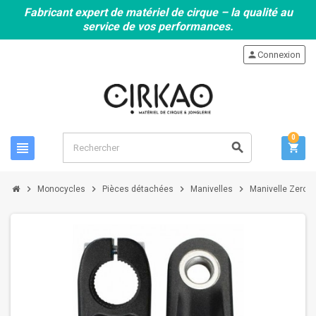
Fabricant expert de matériel de cirque – la qualité au
service de vos performances.
person
Connexion
0
view_headline
search
shopping_cart
chevron_right
chevron_right
chevron_right
chevron_right
Monocycles
Pièces détachées
Manivelles
Manivelle ZeroQ-