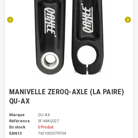
chevron_left
chevron_right
MANIVELLE ZEROQ-AXLE (LA PAIRE)
QU-AX
Marque
QU-AX
Référence
3F-MAQ027
En stock
0 Produit
EAN13
7421032079704