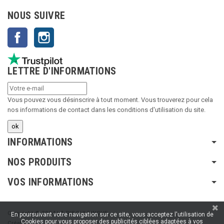
NOUS SUIVRE
Facebook
Instagram
LETTRE D'INFORMATIONS
Vous pouvez vous désinscrire à tout moment. Vous trouverez pour cela
nos informations de contact dans les conditions d'utilisation du site.
INFORMATIONS
NOS PRODUITS
VOS INFORMATIONS
Copyright © 2024 LA RIBOULDINGUE
En poursuivant votre navigation sur ce site, vous acceptez l'utilisation de
Cookies pour vous proposer des publicités ciblées adaptées à vos
Création :
SFI