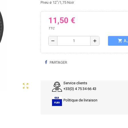
Pneu ø 12"/1,75 Noir
11,50 €
TTC
shopping_cart
remove
add
A
PARTAGER
Service clients
zoom_out_map
+33(0) 4 75 34 66 43
Politique de livraison