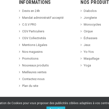
INFORMATIONS
NOS PRODUI
Devis en 24h
Diabolos
Mandat administratif accepté
Jonglerie
C.G.V PRO
Monocycles
CGV Particuliers
Cirque
CGV Collectivités
Échasses
Mentions Légales
Jeux
Nos magasins
Yo-Yos
Promotions
Maquillage
Nouveaux produits
Yoga
Meilleures ventes
Contactez-nous
Plan du site
sation de Cookies pour vous proposer des publicités ciblées adaptées à vos centres