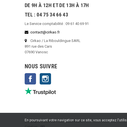
DE 9H À 12H ET DE 13H À 17H
TEL : 04 75 34 66 43
Le Service comptabilité : 09 61 40 69 91
contact@cirkao.fr
Cirkao / La Ribouldingue SARL
891 rue des Cars
07690 Vanosc
NOUS SUIVRE
Facebook
Instagram
En poursuivant votre navigation sur ce site, vous acceptez l'utili
Copyright © 2024 LA RIBOULDINGUE
Création :
SFI