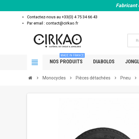
Fabricant 
Contactez-nous au
+33(0) 4 75 34 66 43
Par email : contact@cirkao.fr
MADE IN FRANCE
view_headline
NOS PRODUITS
DIABOLOS
JONGL
chevron_right
Monocycles
chevron_right
Pièces détachées
chevron_right
Pneu
chevron_right