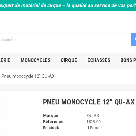
expert de matériel de cirque – la qualité au service de vos pe
s
ERIE
MONOCYCLES
CIRQUE
ECHASSES
BONS 
Pneu monocycle 12" QU-AX
PNEU MONOCYCLE 12" QU-AX
Marque
QU-AX
Référence
UQR-00
En stock
1 Produit