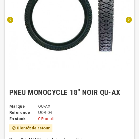
chevron_left
chevron_right
PNEU MONOCYCLE 18" NOIR QU-AX
Marque
QU-AX
Référence
UQR-04
En stock
0 Produit
Bientôt de retour
block