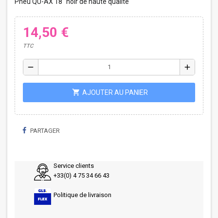
Pneu QU-AX 18" noir de haute qualité
14,50 €
TTC
remove
add
shopping_cart
AJOUTER AU PANIER
PARTAGER
Service clients
+33(0) 4 75 34 66 43
Politique de livraison