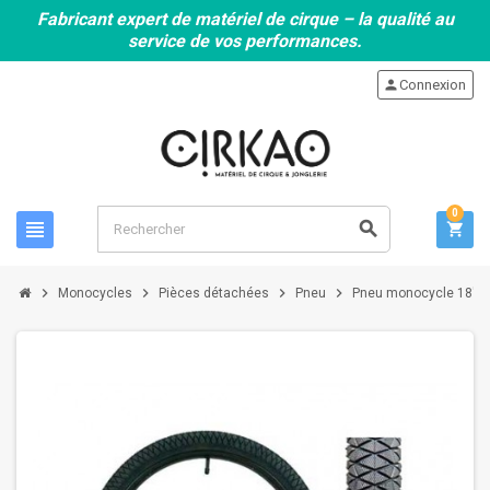
Fabricant expert de matériel de cirque – la qualité au
service de vos performances.
person
Connexion
0
view_headline
search
shopping_cart
chevron_right
chevron_right
chevron_right
chevron_right
Monocycles
Pièces détachées
Pneu
Pneu monocycle 18" n