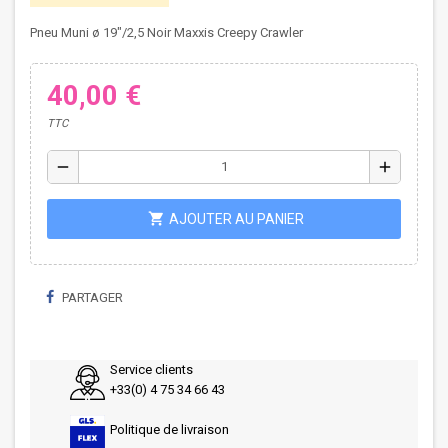
Pneu Muni ø 19"/2,5 Noir Maxxis Creepy Crawler
40,00 €
TTC
remove
add
shopping_cart
AJOUTER AU PANIER
PARTAGER
Service clients
+33(0) 4 75 34 66 43
Politique de livraison