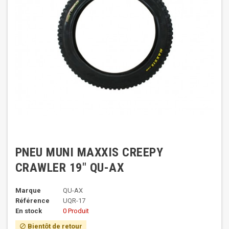
PNEU MUNI MAXXIS CREEPY
CRAWLER 19" QU-AX
Marque
QU-AX
Référence
UQR-17
En stock
0 Produit
Bientôt de retour
block