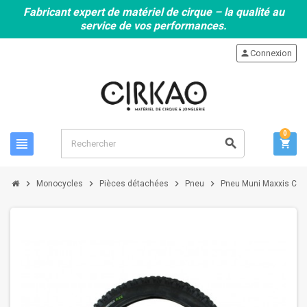
Fabricant expert de matériel de cirque – la qualité au
service de vos performances.
person
Connexion
0
view_headline
search
shopping_cart
chevron_right
chevron_right
chevron_right
chevron_right
Monocycles
Pièces détachées
Pneu
Pneu Muni Maxxis Cree