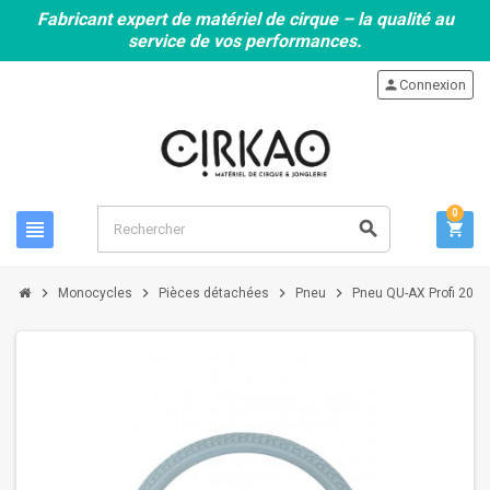
Fabricant expert de matériel de cirque – la qualité au
service de vos performances.
person
Connexion
0
view_headline
search
shopping_cart
chevron_right
chevron_right
chevron_right
chevron_right
Monocycles
Pièces détachées
Pneu
Pneu QU-AX Profi 20"x2