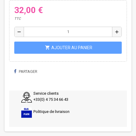
32,00 €
TTC
remove
add
shopping_cart
AJOUTER AU PANIER
PARTAGER
Service clients
+33(0) 4 75 34 66 43
Politique de livraison