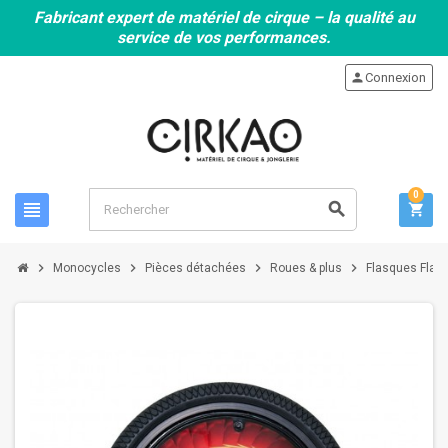
Fabricant expert de matériel de cirque – la qualité au
service de vos performances.
person
Connexion
0
view_headline
search
shopping_cart
chevron_right
chevron_right
chevron_right
chevron_right
Monocycles
Pièces détachées
Roues & plus
Flasques Flam