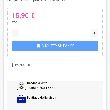
Flasques Flamme pour 1 roue 20? QU-AX
15,90 €
TTC
remove
add
shopping_cart
AJOUTER AU PANIER
PARTAGER
Service clients
+33(0) 4 75 34 66 43
Politique de livraison