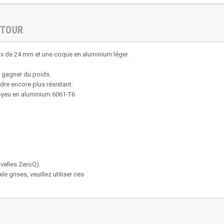
ETOUR
x de 24 mm et une coque en aluminium léger.
r gagner du poids.
ndre encore plus résistant.
 moyeu en aluminium 6061-T6
ivelles ZeroQ).
e grises, veuillez utiliser ces