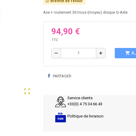
Bientôt de retour
block
Axe + roulement 36 trous (moyeu) disque Q-Axle
94,90 €
TTC
shopping_cart
remove
add
A
PARTAGER
zoom_out_map
Service clients
+33(0) 4 75 34 66 43
Politique de livraison