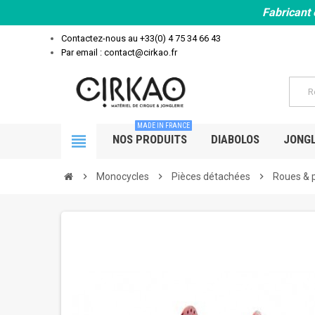
Fabricant 
Contactez-nous au
+33(0) 4 75 34 66 43
Par email : contact@cirkao.fr
MADE IN FRANCE
view_headline
NOS PRODUITS
DIABOLOS
JONGL
chevron_right
Monocycles
chevron_right
Pièces détachées
chevron_right
Roues & 