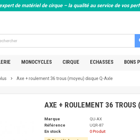
expert de matériel de cirque – la qualité au service de vos pe
s
ERIE
MONOCYCLES
CIRQUE
ECHASSES
BONS 
plus
chevron_right
Axe + roulement 36 trous (moyeu) disque Q-Axle
AXE + ROULEMENT 36 TROUS 
Marque
QU-AX
Référence
UQR-87
En stock
0 Produit