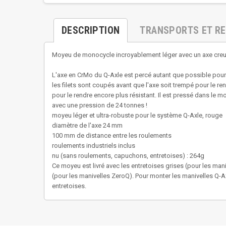
DESCRIPTION
TRANSPORTS ET R
Moyeu de monocycle incroyablement léger avec un axe creu
L'axe en CrMo du Q-Axle est percé autant que possible pou
les filets sont coupés avant que l'axe soit trempé pour le re
pour le rendre encore plus résistant. Il est pressé dans le
avec une pression de 24 tonnes !
moyeu léger et ultra-robuste pour le système Q-Axle, rouge
diamètre de l'axe 24 mm
100 mm de distance entre les roulements
roulements industriels inclus
nu (sans roulements, capuchons, entretoises) : 264g
Ce moyeu est livré avec les entretoises grises (pour les man
(pour les manivelles ZeroQ). Pour monter les manivelles Q-Axl
entretoises.