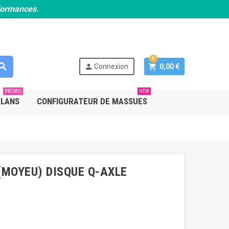
rformances.
0
earch
person
shopping_cart
Connexion
0,00 €
PROMO
NEW
PLANS
CONFIGURATEUR DE MASSUES
(MOYEU) DISQUE Q-AXLE