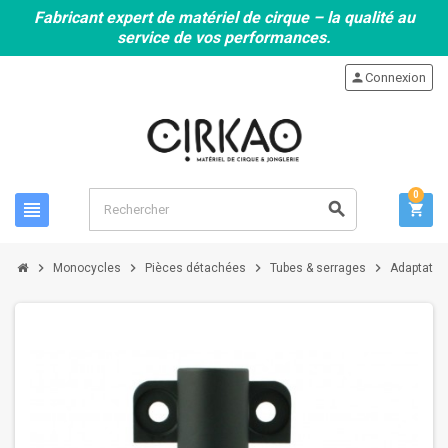
Fabricant expert de matériel de cirque – la qualité au
service de vos performances.
person
Connexion
0
view_headline
search
shopping_cart
chevron_right
chevron_right
chevron_right
chevron_right
Monocycles
Pièces détachées
Tubes & serrages
Adaptateur