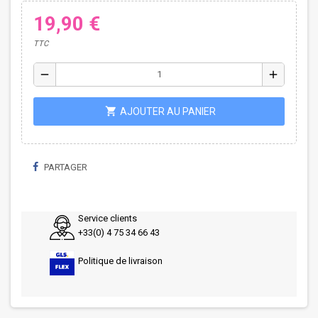
19,90 €
TTC
remove
add
shopping_cart
AJOUTER AU PANIER
PARTAGER
Service clients
+33(0) 4 75 34 66 43
Politique de livraison