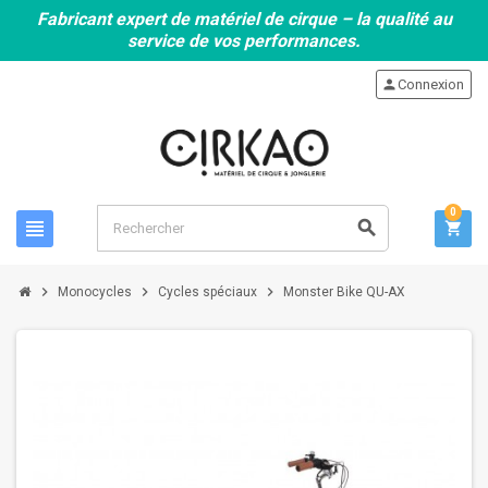
Fabricant expert de matériel de cirque – la qualité au
service de vos performances.
person
Connexion
0
view_headline
search
shopping_cart
chevron_right
chevron_right
chevron_right
Monocycles
Cycles spéciaux
Monster Bike QU-AX