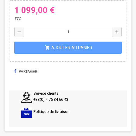
1 099,00 €
TTC
remove
add
shopping_cart
AJOUTER AU PANIER
PARTAGER
Service clients
+33(0) 4 75 34 66 43
Politique de livraison