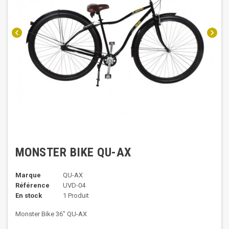
chevron_left
chevron_right
MONSTER BIKE QU-AX
Marque
QU-AX
Référence
UVD-04
En stock
1 Produit
Monster Bike 36" QU-AX