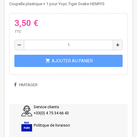
Coupelle plastique × 1 pour Yoyo Tiger Snake HENRYS
3,50 €
TTC
remove
add
shopping_cart
AJOUTER AU PANIER
PARTAGER
Service clients
+33(0) 4 75 34 66 43
Politique de livraison