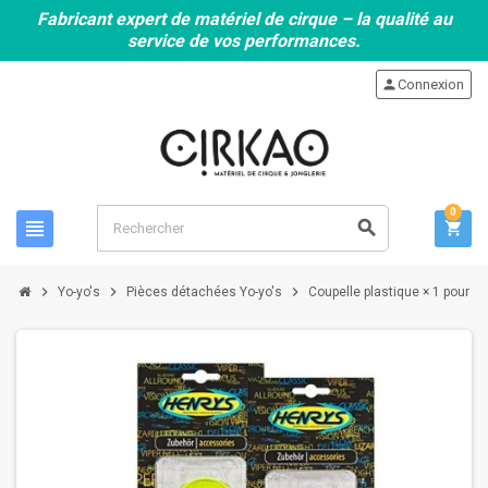
Fabricant expert de matériel de cirque – la qualité au
service de vos performances.
person
Connexion
0
view_headline
search
shopping_cart
chevron_right
chevron_right
chevron_right
Yo-yo's
Pièces détachées Yo-yo's
Coupelle plastique × 1 pour 