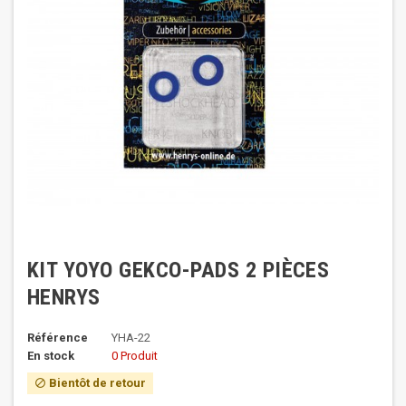
KIT YOYO GEKCO-PADS 2 PIÈCES
HENRYS
Référence
YHA-22
En stock
0 Produit
Bientôt de retour
block