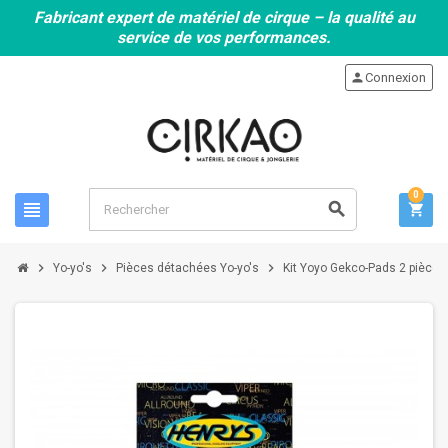
Fabricant expert de matériel de cirque – la qualité au
service de vos performances.
person
Connexion
0
view_headline
search
shopping_cart
chevron_right
chevron_right
chevron_right
Yo-yo's
Pièces détachées Yo-yo's
Kit Yoyo Gekco-Pads 2 pièce