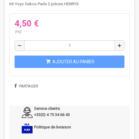
Kit Yoyo Gekco-Pads 2 pièces HENRYS
4,50 €
TTC
remove
add
shopping_cart
AJOUTER AU PANIER
PARTAGER
Service clients
+33(0) 4 75 34 66 43
Politique de livraison