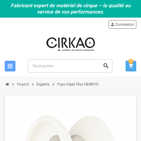
Fabricant expert de matériel de cirque – la qualité au
service de vos performances.
person
Connexion
0
view_headline
search
shopping_cart
chevron_right
chevron_right
chevron_right
Yo-yo's
Experts
Yoyo Viper Flux HENRYS