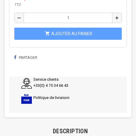
TTC
remove
add
shopping_cart
AJOUTER AU PANIER
PARTAGER
Service clients
+33(0) 4 75 34 66 43
Politique de livraison
DESCRIPTION