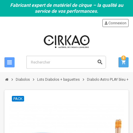
Fabricant expert de matériel de cirque – la qualité au
service de vos performances.
person
Connexion
0
view_headline
search
shopping_cart
chevron_right
chevron_right
chevron_right
Diabolos
Lots Diabolos + baguettes
Diabolo Astro PLAY bleu + b
PACK