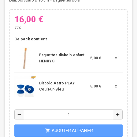
Diabolo Astro ø 10 cm + baguettes bois
16,00 €
TTC
Ce pack contient
Baguettes diabolo enfant
5,00 €
x 1
HENRYS
Diabolo Astro PLAY
8,00 €
x 1
Couleur-Bleu
remove
add
shopping_cart
AJOUTER AU PANIER