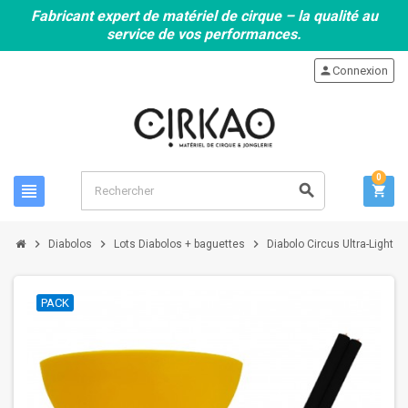
Fabricant expert de matériel de cirque – la qualité au
service de vos performances.
person
Connexion
0
view_headline
search
shopping_cart
chevron_right
chevron_right
chevron_right
Diabolos
Lots Diabolos + baguettes
Diabolo Circus Ultra-Light 
PACK