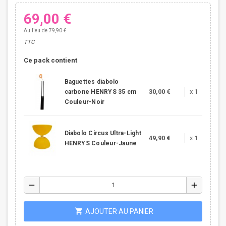
69,00 €
Au lieu de 79,90 €
TTC
Ce pack contient
Baguettes diabolo
30,00 €
x 1
carbone HENRYS 35 cm
Couleur-Noir
Diabolo Circus Ultra-Light
49,90 €
x 1
HENRYS Couleur-Jaune
remove
add
shopping_cart
AJOUTER AU PANIER