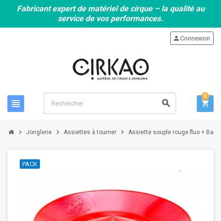
Fabricant expert de matériel de cirque – la qualité au
service de vos performances.
person
Connexion
0
view_headline
search
shopping_cart
chevron_right
chevron_right
chevron_right
Jonglerie
Assiettes à tourner
Assiette souple rouge fluo + Bague
PACK