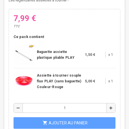
Les légendaires assiettes à tourner !
7,99 €
TTC
Ce pack contient
Baguette assiette
1,50 €
x 1
plastique pliable PLAY
Assiette à tourner souple
5,00 €
x 1
fluo PLAY (sans baguette)
Couleur-Rouge
remove
add
shopping_cart
AJOUTER AU PANIER