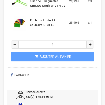
29,99 €
x 3
silicone + baguettes
CIRKAO Couleur-Vert UV
Foulards lot de 12
25,90 €
x 1
couleurs CIRKAO
remove
add
shopping_cart
AJOUTER AU PANIER
PARTAGER
Service clients
+33(0) 4 75 34 66 43