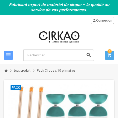
Fabricant expert de matériel de cirque – la qualité au
service de vos performances.
person
Connexion
0
view_headline
search
shopping_cart
chevron_right
chevron_right
tout produit
Pack Cirque x 10 primaires
PACK