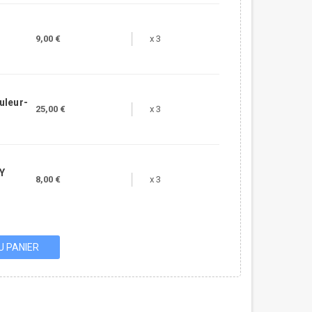
9,00 €
x 3
uleur-
25,00 €
x 3
AY
8,00 €
x 3
U PANIER