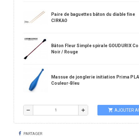
Paire de baguettes bâton du diable fine
CIRKAO
Bâton Fleur Simple spirale GOUDURIX Co
Noir / Rouge
Massue de jonglerie initiation Prima PL
Couleur-Bleu
shopping_cart
remove
add
AJOUTER A
PARTAGER