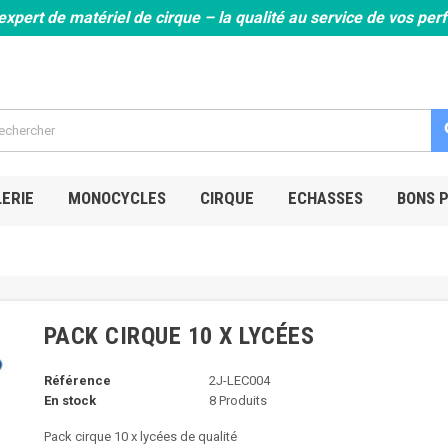
expert de matériel de cirque – la qualité au service de vos pe
s
ERIE
MONOCYCLES
CIRQUE
ECHASSES
BONS 
PACK CIRQUE 10 X LYCÉES
Référence
2J-LEC004
En stock
8 Produits
Pack cirque 10 x lycées de qualité