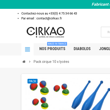
Fabricant 
Contactez-nous au
+33(0) 4 75 34 66 43
Par email : contact@cirkao.fr
MADE IN FRANCE
view_headline
NOS PRODUITS
DIABOLOS
JONGL
chevron_right
Pack cirque 10 x lycées
PACK