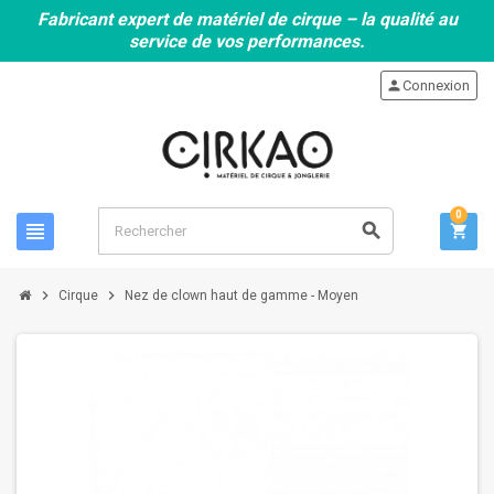
Fabricant expert de matériel de cirque – la qualité au
service de vos performances.
person
Connexion
0
view_headline
search
shopping_cart
chevron_right
chevron_right
Cirque
Nez de clown haut de gamme - Moyen