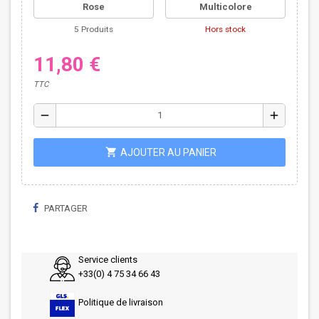
Rose
Multicolore
5 Produits
Hors stock
11,80 €
TTC
remove
add
shopping_cart
AJOUTER AU PANIER
PARTAGER
Service clients
+33(0) 4 75 34 66 43
Politique de livraison