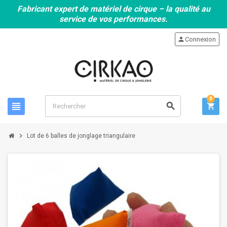
Fabricant expert de matériel de cirque – la qualité au
service de vos performances.
person
Connexion
0
view_headline
search
shopping_cart
chevron_right
Lot de 6 balles de jonglage triangulaire