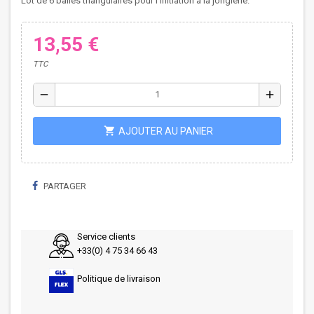
Lot de 6 balles triangulaires pour l’initiation à la jonglerie.
13,55 €
TTC
remove
add
shopping_cart
AJOUTER AU PANIER
PARTAGER
Service clients
+33(0) 4 75 34 66 43
Politique de livraison