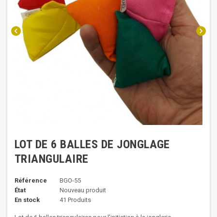
chevron_left
chevron_right
LOT DE 6 BALLES DE JONGLAGE
TRIANGULAIRE
Référence
BGO-55
État
Nouveau produit
En stock
41 Produits