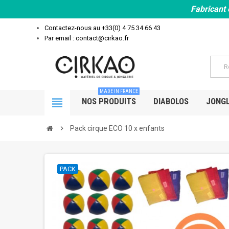
Fabricant 
Contactez-nous au
+33(0) 4 75 34 66 43
Par email : contact@cirkao.fr
MADE IN FRANCE
view_headline
NOS PRODUITS
DIABOLOS
JONGL
chevron_right
Pack cirque ECO 10 x enfants
PACK