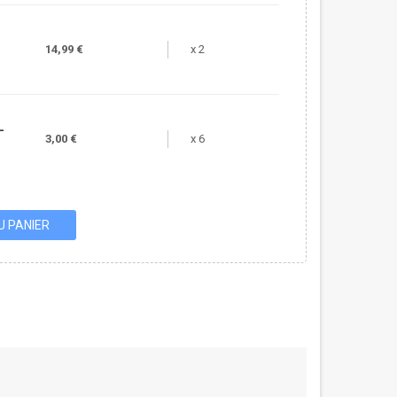
14,99 €
x 2
-
3,00 €
x 6
U PANIER