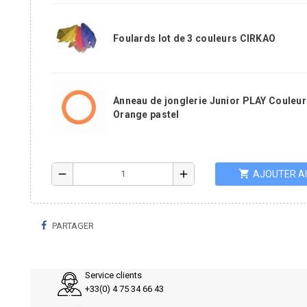
Foulards lot de 3 couleurs CIRKAO
Anneau de jonglerie Junior PLAY Couleur
Orange pastel
shopping_cart
remove
add
AJOUTER A
PARTAGER
Service clients
+33(0) 4 75 34 66 43