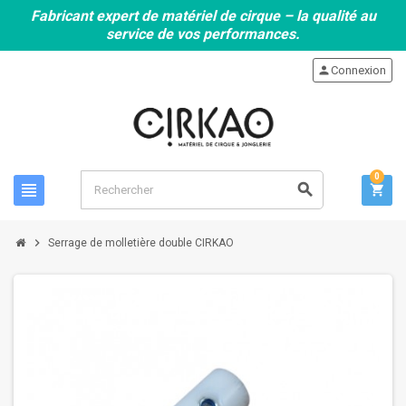
Fabricant expert de matériel de cirque – la qualité au
service de vos performances.
person
Connexion
0
view_headline
search
shopping_cart
chevron_right
Serrage de molletière double CIRKAO