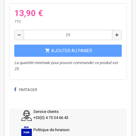
13,90 €
TTC
remove
add
shopping_cart
AJOUTER AU PANIER
La quantité minimale pour pouvoir commander ce produit est
25.
PARTAGER
Service clients
+33(0) 4 75 34 66 43
Politique de livraison