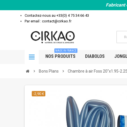
Fabricant 
Contactez-nous au
+33(0) 4 75 34 66 43
Par email : contact@cirkao.fr
MADE IN FRANCE
view_headline
NOS PRODUITS
DIABOLOS
JONGL
chevron_right
Bons Plans
chevron_right
Chambre à air Foss 20"x1.95-2.2
-2,90 €