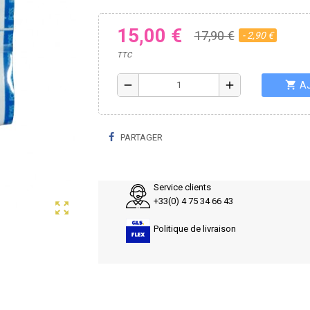
15,00 €
17,90 €
- 2,90 €
TTC
shopping_cart
remove
add
A
PARTAGER
Service clients
+33(0) 4 75 34 66 43
zoom_out_map
Politique de livraison