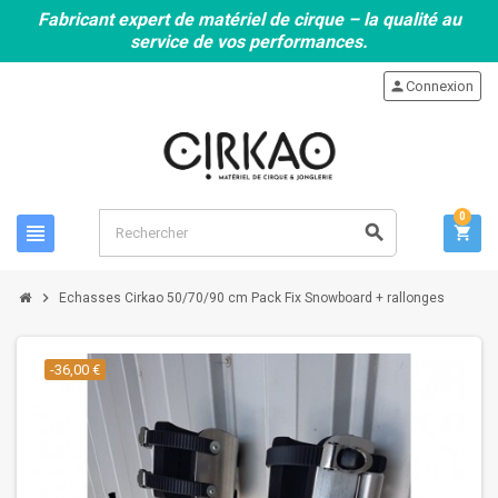
Fabricant expert de matériel de cirque – la qualité au
service de vos performances.
person
Connexion
0
view_headline
search
shopping_cart
chevron_right
Echasses Cirkao 50/70/90 cm Pack Fix Snowboard + rallonges
-36,00 €