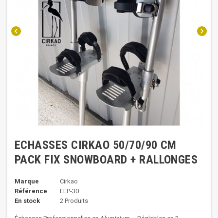
chevron_left
chevron_right
ECHASSES CIRKAO 50/70/90 CM
PACK FIX SNOWBOARD + RALLONGES
Marque
Cirkao
Référence
EEP-30
En stock
2 Produits