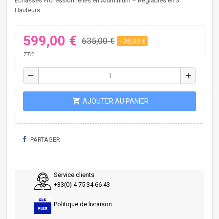
Échasses Professionnelles en Aluminium – Réglables en 3
Hauteurs
599,00 €
635,00 €
- 36,00 €
TTC
remove
add
shopping_cart
AJOUTER AU PANIER
PARTAGER
Service clients
+33(0) 4 75 34 66 43
Politique de livraison