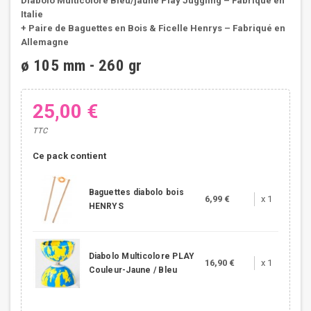
Diabolo Multicolore Bleu/jaune Play Juggling – Fabriqué en
Italie
+ Paire de Baguettes en Bois & Ficelle Henrys – Fabriqué en
Allemagne
ø 105 mm - 260 gr
25,00 €
TTC
Ce pack contient
Baguettes diabolo bois
6,99 €
x 1
HENRYS
Diabolo Multicolore PLAY
16,90 €
x 1
Couleur-Jaune / Bleu