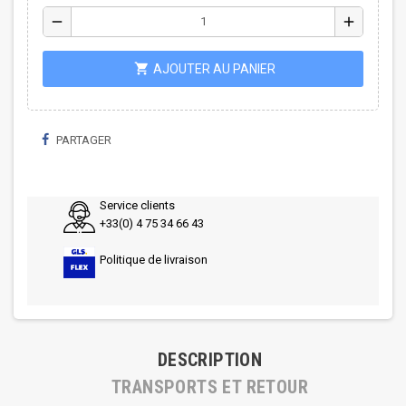
remove
add
shopping_cart
AJOUTER AU PANIER
PARTAGER
Service clients
+33(0) 4 75 34 66 43
Politique de livraison
DESCRIPTION
TRANSPORTS ET RETOUR