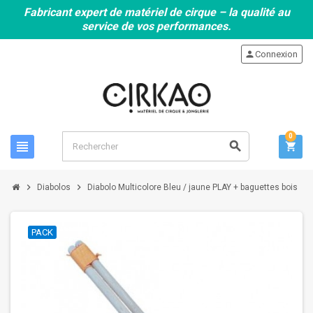
Fabricant expert de matériel de cirque – la qualité au
service de vos performances.
person
Connexion
0
view_headline
search
shopping_cart
chevron_right
chevron_right
Diabolos
Diabolo Multicolore Bleu / jaune PLAY + baguettes bois
PACK