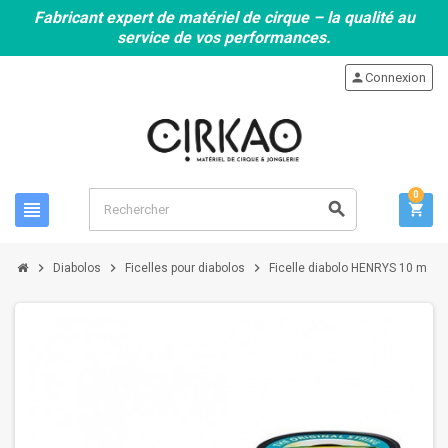
Fabricant expert de matériel de cirque – la qualité au
service de vos performances.
person
Connexion
0
view_headline
search
shopping_cart
chevron_right
chevron_right
chevron_right
Diabolos
Ficelles pour diabolos
Ficelle diabolo HENRYS 10 m