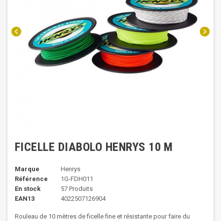
chevron_left
chevron_right
FICELLE DIABOLO HENRYS 10 M
Marque
Henrys
Référence
1G-FDH011
En stock
57 Produits
EAN13
4022507126904
Rouleau de 10 mètres de ficelle fine et résistante pour faire du