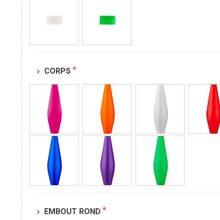
*
CORPS
chevron_right
*
EMBOUT ROND
chevron_right