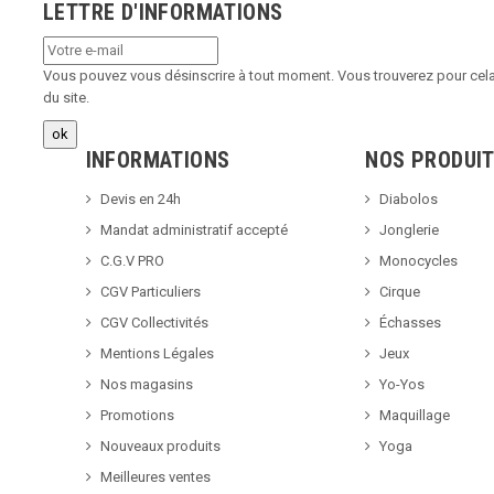
LETTRE D'INFORMATIONS
Vous pouvez vous désinscrire à tout moment. Vous trouverez pour cela 
du site.
INFORMATIONS
NOS PRODUI
Devis en 24h
Diabolos
Mandat administratif accepté
Jonglerie
C.G.V PRO
Monocycles
CGV Particuliers
Cirque
CGV Collectivités
Échasses
Mentions Légales
Jeux
Nos magasins
Yo-Yos
Promotions
Maquillage
Nouveaux produits
Yoga
Meilleures ventes