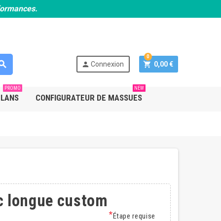
rformances.
0
earch
person
shopping_cart
Connexion
0,00 €
PROMO
NEW
PLANS
CONFIGURATEUR DE MASSUES
ic longue custom
*
Étape requise