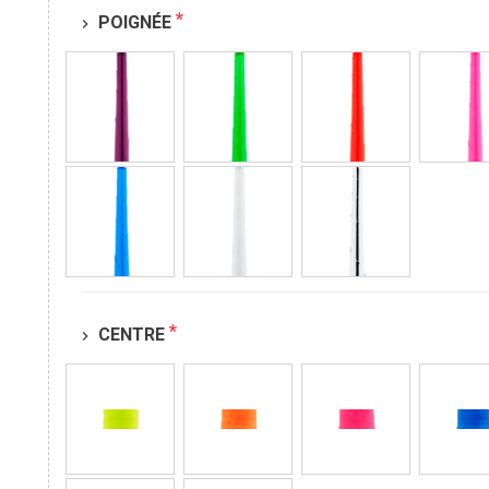
*
POIGNÉE
chevron_right
*
CENTRE
chevron_right