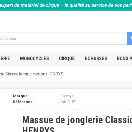
expert de matériel de cirque – la qualité au service de vos pe
s
ERIE
MONOCYCLES
CIRQUE
ECHASSES
BONS 
rie Classic longue custom HENRYS
Marque
Henrys
Référence
MHC-17
Massue de jonglerie Class
HENRYS