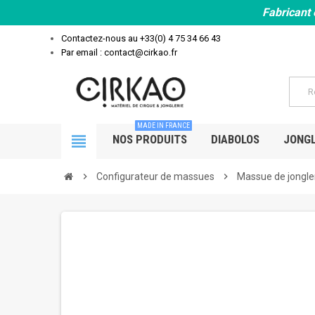
Fabricant 
Contactez-nous au
+33(0) 4 75 34 66 43
Par email : contact@cirkao.fr
MADE IN FRANCE
view_headline
NOS PRODUITS
DIABOLOS
JONGL
chevron_right
Configurateur de massues
chevron_right
Massue de jongle