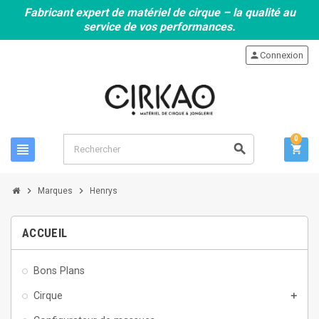
Fabricant expert de matériel de cirque – la qualité au
service de vos performances.
person
Connexion
0
view_headline
search
shopping_cart
chevron_right
chevron_right
Marques
Henrys
ACCUEIL
Bons Plans
Cirque
add