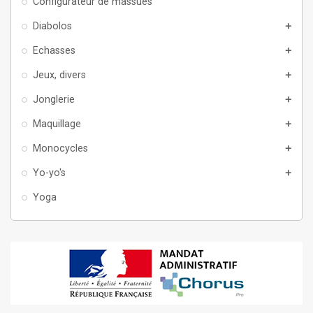
Configurateur de massues
Diabolos
add
Echasses
add
Jeux, divers
add
Jonglerie
add
Maquillage
add
Monocycles
add
Yo-yo's
add
Yoga