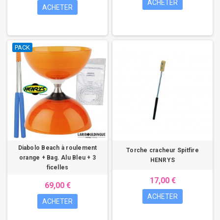
ACHETER
ACHETER
PACK
Diabolo Beach à roulement
Torche cracheur Spitfire
orange + Bag. Alu Bleu + 3
HENRYS
ficelles
17,00 €
69,00 €
ACHETER
ACHETER