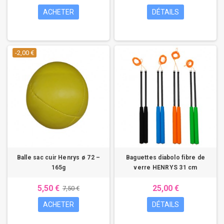
ACHETER
DÉTAILS
-2,00 €
Balle sac cuir Henrys ø 72 –
Baguettes diabolo fibre de
165g
verre HENRYS 31 cm
5,50 €
25,00 €
7,50 €
ACHETER
DÉTAILS