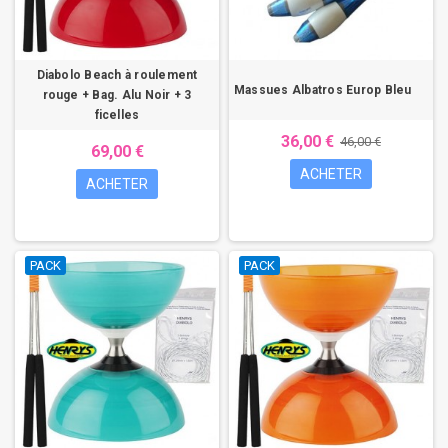
Diabolo Beach à roulement
Massues Albatros Europ Bleu
rouge + Bag. Alu Noir + 3
ficelles
36,00 €
46,00 €
69,00 €
ACHETER
ACHETER
PACK
PACK