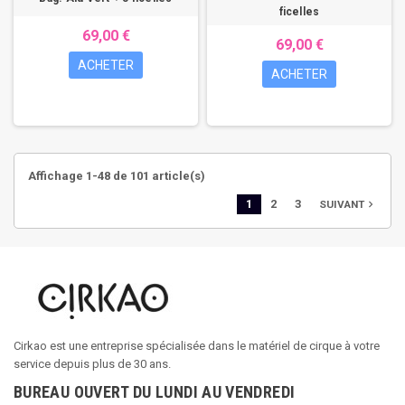
ficelles
69,00 €
69,00 €
ACHETER
ACHETER
Affichage 1-48 de 101 article(s)
1
2
3
navigate_next
SUIVANT
Cirkao est une entreprise spécialisée dans le matériel de cirque à votre
service depuis plus de 30 ans.
BUREAU OUVERT DU LUNDI AU VENDREDI