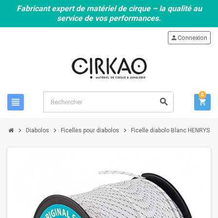
Fabricant expert de matériel de cirque – la qualité au
service de vos performances.
person
Connexion
0
view_headline
search
shopping_cart
chevron_right
chevron_right
chevron_right
Diabolos
Ficelles pour diabolos
Ficelle diabolo Blanc HENRYS 1