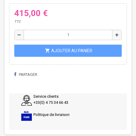
415,00 €
TTC
remove
add
shopping_cart
AJOUTER AU PANIER
PARTAGER
Service clients
+33(0) 4 75 34 66 43
Politique de livraison