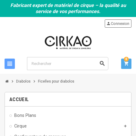
Fabricant expert de matériel de cirque – la qualité au
service de vos performances.
person
Connexion
0
view_headline
search
shopping_cart
chevron_right
chevron_right
Diabolos
Ficelles pour diabolos
ACCUEIL
Bons Plans
Cirque
add