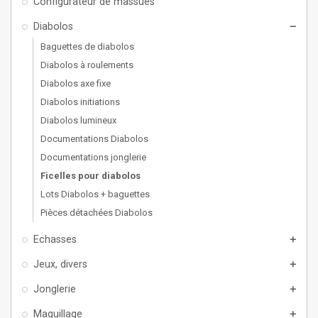
Configurateur de massues
Diabolos
remove
Baguettes de diabolos
Diabolos à roulements
Diabolos axe fixe
Diabolos initiations
Diabolos lumineux
Documentations Diabolos
Documentations jonglerie
Ficelles pour diabolos
Lots Diabolos + baguettes
Pièces détachées Diabolos
Echasses
add
Jeux, divers
add
Jonglerie
add
Maquillage
add