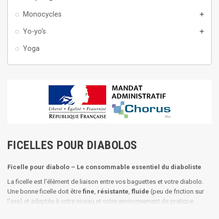
Monocycles
add
Yo-yo's
add
Yoga
FICELLES POUR DIABOLOS
Ficelle pour diabolo – Le consommable essentiel du diaboliste
La ficelle est l'élément de liaison entre vos baguettes et votre diabolo.
Une bonne ficelle doit être
fine
,
résistante
,
fluide
(peu de friction sur
l'axe) et adaptée à votre niveau et votre environnement de pratique.
Comment régler la longueur de votre ficelle ?