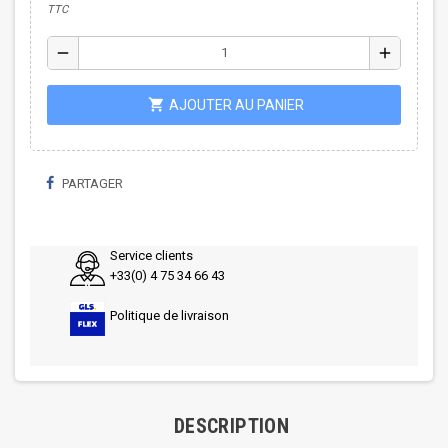
TTC
remove
add
shopping_cart
AJOUTER AU PANIER
PARTAGER
Service clients
+33(0) 4 75 34 66 43
Politique de livraison
DESCRIPTION