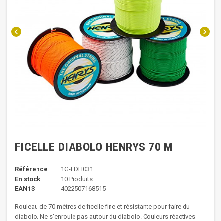
chevron_left
chevron_right
FICELLE DIABOLO HENRYS 70 M
Référence
1G-FDH031
En stock
10 Produits
EAN13
4022507168515
Rouleau de 70 mètres de ficelle fine et résistante pour faire du
diabolo. Ne s'enroule pas autour du diabolo. Couleurs réactives