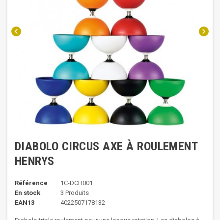
chevron_left
chevron_right
DIABOLO CIRCUS AXE À ROULEMENT
HENRYS
Référence
1C-DCH001
En stock
3 Produits
EAN13
4022507178132