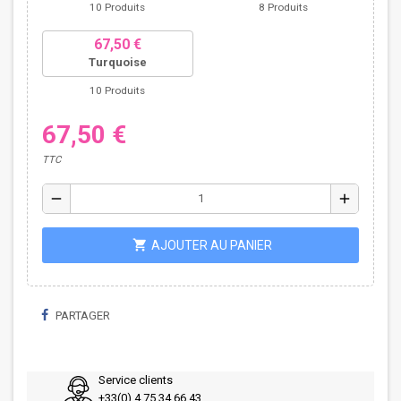
10 Produits
8 Produits
67,50 €
Turquoise
10 Produits
67,50 €
TTC
remove
add
shopping_cart
AJOUTER AU PANIER
PARTAGER
Service clients
+33(0) 4 75 34 66 43