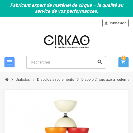
Fabricant expert de matériel de cirque – la qualité au
service de vos performances.
person
Connexion
0
view_headline
search
shopping_cart
chevron_right
chevron_right
chevron_right
Diabolos
Diabolos à roulements
Diabolo Circus axe à roulemen