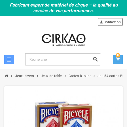
Fabricant expert de matériel de cirque – la qualité au
service de vos performances.
person
Connexion
0
view_headline
search
shopping_cart
chevron_right
chevron_right
chevron_right
chevron_right
Jeux, divers
Jeux de table
Cartes à jouer
Jeu 54 cartes Bicy