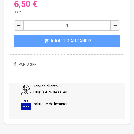
6,50 €
TTC
remove
add
shopping_cart
AJOUTER AU PANIER
PARTAGER
Service clients
+33(0) 4 75 34 66 43
Politique de livraison