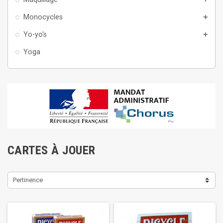
Monocycles
add
Yo-yo's
add
Yoga
CARTES À JOUER
Pertinence