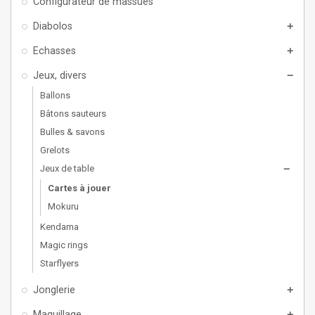
Configurateur de massues
Diabolos
add
Echasses
add
Jeux, divers
remove
Ballons
Bâtons sauteurs
Bulles & savons
Grelots
Jeux de table
remove
Cartes à jouer
Mokuru
Kendama
Magic rings
Starflyers
Jonglerie
add
Maquillage
add