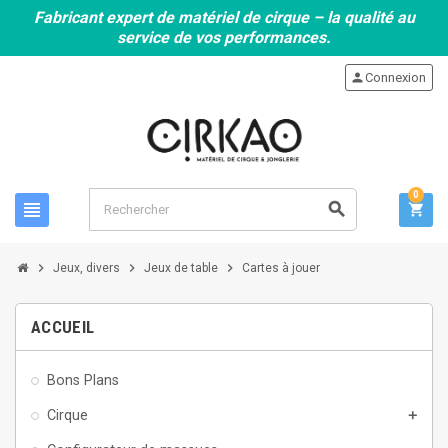
Fabricant expert de matériel de cirque – la qualité au
service de vos performances.
person
Connexion
0
view_headline
search
shopping_cart
chevron_right
chevron_right
chevron_right
Jeux, divers
Jeux de table
Cartes à jouer
ACCUEIL
Bons Plans
Cirque
add