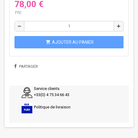
78,00 €
TTC
remove
add
shopping_cart
AJOUTER AU PANIER
PARTAGER
Service clients
+33(0) 4 75 34 66 43
Politique de livraison