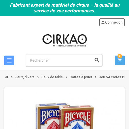
Fabricant expert de matériel de cirque – la qualité au
service de vos performances.
person
Connexion
0
view_headline
search
shopping_cart
chevron_right
chevron_right
chevron_right
chevron_right
Jeux, divers
Jeux de table
Cartes à jouer
Jeu 54 cartes Bicy