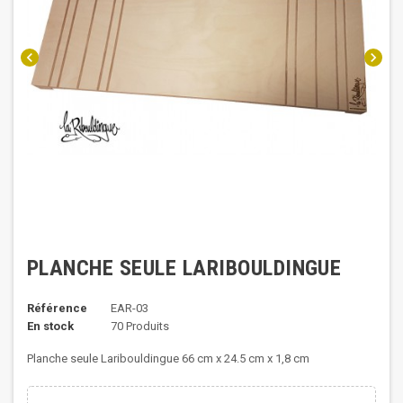
chevron_left
chevron_right
PLANCHE SEULE LARIBOULDINGUE
Référence
EAR-03
En stock
70 Produits
Planche seule Laribouldingue 66 cm x 24.5 cm x 1,8 cm