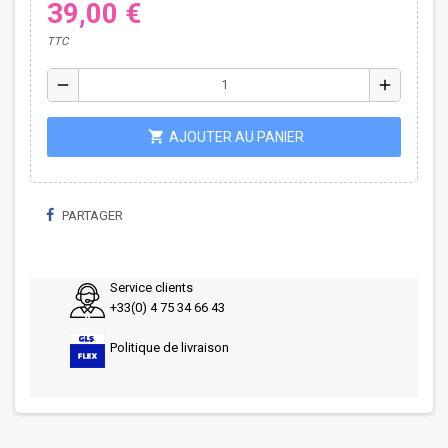
39,00 €
TTC
remove
add
shopping_cart
AJOUTER AU PANIER
PARTAGER
Service clients
+33(0) 4 75 34 66 43
Politique de livraison