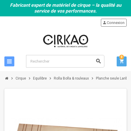
Fabricant expert de matériel de cirque – la qualité au
service de vos performances.
person
Connexion
0
view_headline
search
shopping_cart
chevron_right
chevron_right
chevron_right
chevron_right
Cirque
Equilibre
Rolla Bolla & rouleaux
Planche seule Laribo