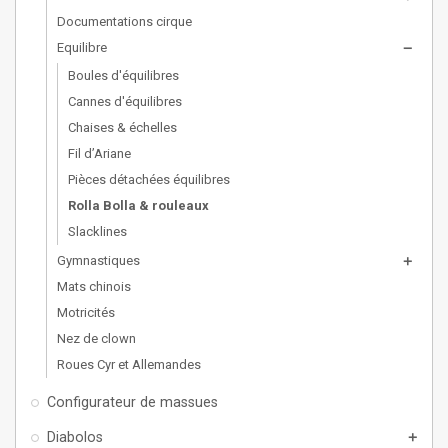
Documentations cirque
Equilibre
remove
Boules d'équilibres
Cannes d'équilibres
Chaises & échelles
Fil d’Ariane
Pièces détachées équilibres
Rolla Bolla & rouleaux
Slacklines
Gymnastiques
add
Mats chinois
Motricités
Nez de clown
Roues Cyr et Allemandes
Configurateur de massues
Diabolos
add