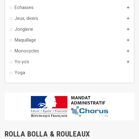
Echasses
add
Jeux, divers
add
Jonglerie
add
Maquillage
add
Monocycles
add
Yo-yo's
add
Yoga
ROLLA BOLLA & ROULEAUX