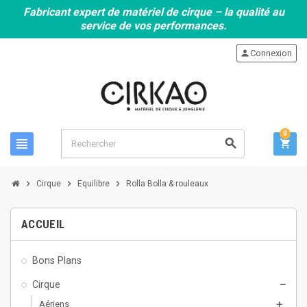
Fabricant expert de matériel de cirque – la qualité au
service de vos performances.
person
Connexion
0
view_headline
search
shopping_cart
chevron_right
chevron_right
chevron_right
Cirque
Equilibre
Rolla Bolla & rouleaux
ACCUEIL
Bons Plans
Cirque
remove
Aériens
add