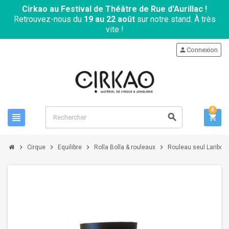
Cirkao au Festival de Théâtre de Rue d'Aurillac !
Retrouvez-nous du
19 au 22 août
sur notre stand. À très
vite !
person
Connexion
0
view_headline
search
shopping_cart
chevron_right
chevron_right
chevron_right
chevron_right
Cirque
Equilibre
Rolla Bolla & rouleaux
Rouleau seul Laribou