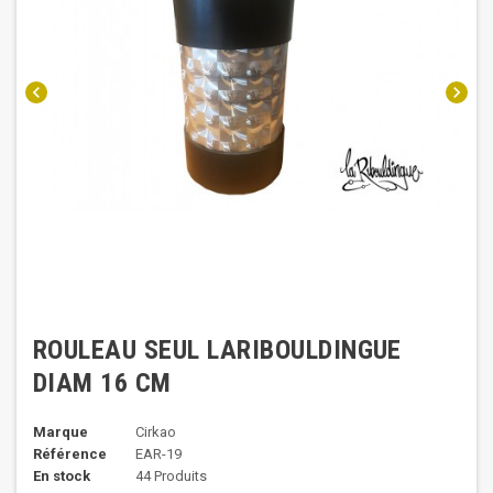
chevron_left
chevron_right
ROULEAU SEUL LARIBOULDINGUE
DIAM 16 CM
Marque
Cirkao
Référence
EAR-19
En stock
44 Produits