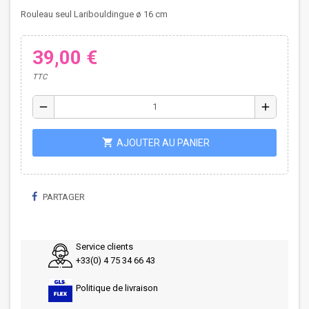
Rouleau seul Laribouldingue ø 16 cm
39,00 €
TTC
remove
add
shopping_cart
AJOUTER AU PANIER
PARTAGER
Service clients
+33(0) 4 75 34 66 43
Politique de livraison