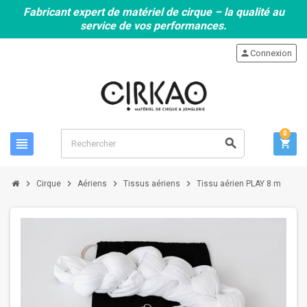
Fabricant expert de matériel de cirque – la qualité au
service de vos performances.
person
Connexion
0
view_headline
search
shopping_cart
chevron_right
chevron_right
chevron_right
chevron_right
Cirque
Aériens
Tissus aériens
Tissu aérien PLAY 8 m