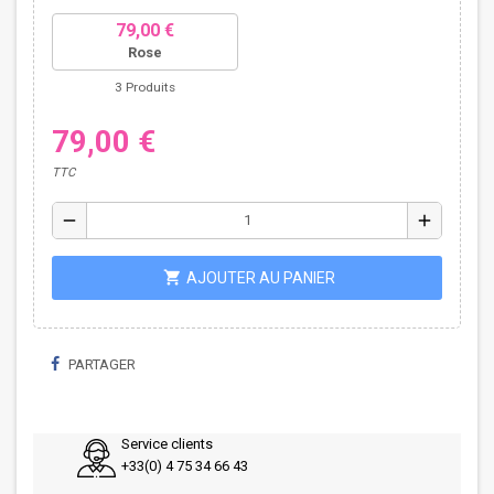
79,00 €
Rose
3 Produits
79,00 €
TTC
remove
add
shopping_cart
AJOUTER AU PANIER
PARTAGER
Service clients
+33(0) 4 75 34 66 43