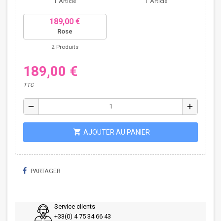
1 Article
1 Article
189,00 €
Rose
2 Produits
189,00 €
TTC
remove
add
shopping_cart
AJOUTER AU PANIER
PARTAGER
Service clients
+33(0) 4 75 34 66 43