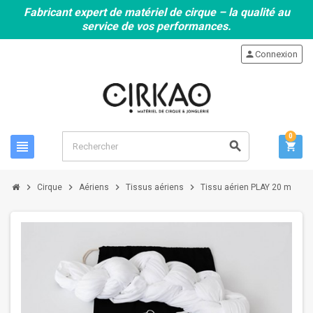
Fabricant expert de matériel de cirque – la qualité au
service de vos performances.
person
Connexion
0
view_headline
search
shopping_cart
chevron_right
chevron_right
chevron_right
chevron_right
Cirque
Aériens
Tissus aériens
Tissu aérien PLAY 20 m