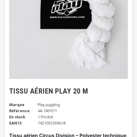
TISSU AÉRIEN PLAY 20 M
Marque
Play juggling
Référence
4A-TAP071
En stock
1 Produit
EAN13
7421032569618
Tissu aérien Circus Division – Polyester technique,