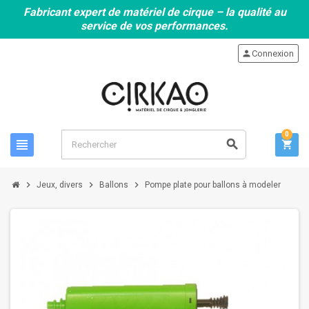
Fabricant expert de matériel de cirque – la qualité au
service de vos performances.
person
Connexion
0
view_headline
search
shopping_cart
chevron_right
chevron_right
chevron_right
Jeux, divers
Ballons
Pompe plate pour ballons à modeler