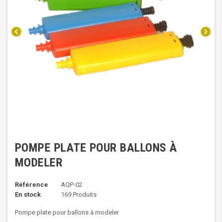
chevron_left
chevron_right
POMPE PLATE POUR BALLONS À
MODELER
Référence
AQP-02
En stock
169 Produits
Pompe plate pour ballons à modeler