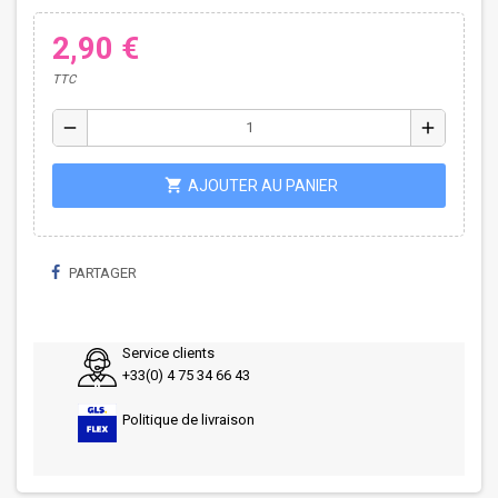
2,90 €
TTC
remove
add
shopping_cart
AJOUTER AU PANIER
PARTAGER
Service clients
+33(0) 4 75 34 66 43
Politique de livraison