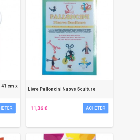
 41 cm x
Livre Palloncini Nuove Sculture
11,36 €
HETER
ACHETER