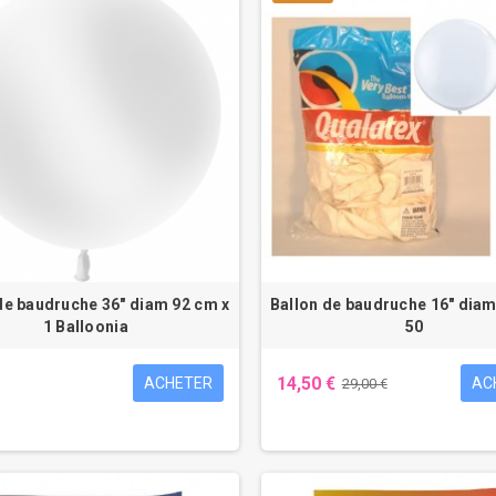
de baudruche 36" diam 92 cm x
Ballon de baudruche 16" diam
1 Balloonia
50
14,50 €
ACHETER
AC
29,00 €