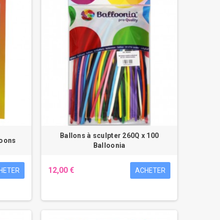
Ballons à sculpter 260Q x 100
loons
Balloonia
12,00 €
HETER
ACHETER