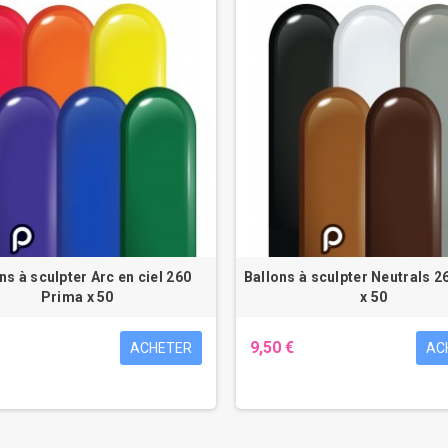
ns à sculpter Arc en ciel 260
Ballons à sculpter Neutrals 2
Prima x 50
x 50
9,50 €
ACHETER
AC