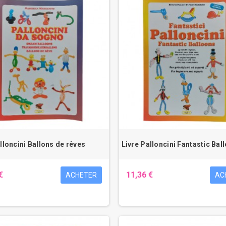
lloncini Ballons de rêves
Livre Palloncini Fantastic Bal
€
11,36 €
ACHETER
AC