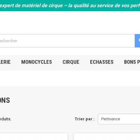
expert de matériel de cirque – la qualité au service de vos pe
s
ERIE
MONOCYCLES
CIRQUE
ECHASSES
BONS 
ONS
roduits.
Trier par :
Pertinence