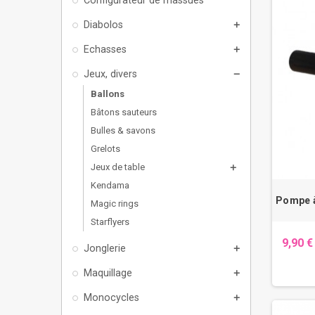
Diabolos
add
Echasses
add
Jeux, divers
remove
Ballons
Bâtons sauteurs
Bulles & savons
Grelots
Jeux de table
add
Kendama
Pompe à
Magic rings
Starflyers
9,90 €
Jonglerie
add
Maquillage
add
Monocycles
add