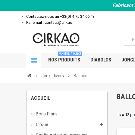
Fabricant 
Contactez-nous au
+33(0) 4 75 34 66 43
Par email : contact@cirkao.fr
MADE IN FRANCE
view_headline
NOS PRODUITS
DIABOLOS
JONGL
chevron_right
Jeux, divers
chevron_right
Ballons
BALL
ACCUEIL
Bons Plans
Il y a 12 p
Cirque
add
Configurateur de massues