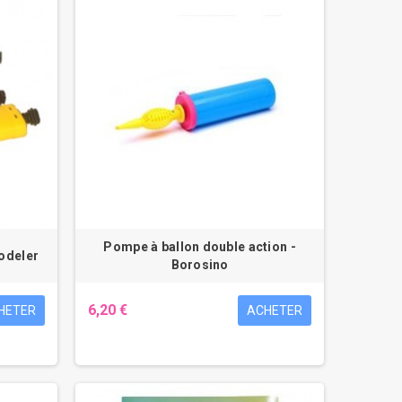
Pompe à ballon double action -
odeler
Borosino
6,20 €
HETER
ACHETER