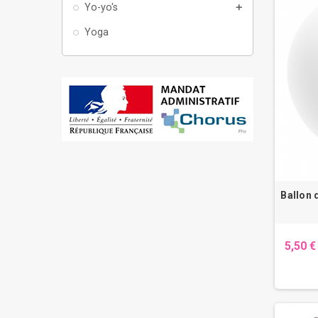
Yo-yo's
add
Yoga
Ballon 
5,50 €