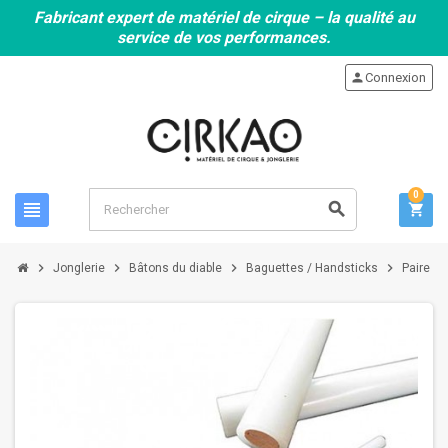
Fabricant expert de matériel de cirque – la qualité au
service de vos performances.
person
Connexion
0
view_headline
search
shopping_cart
chevron_right
chevron_right
chevron_right
chevron_right
Jonglerie
Bâtons du diable
Baguettes / Handsticks
Paire d