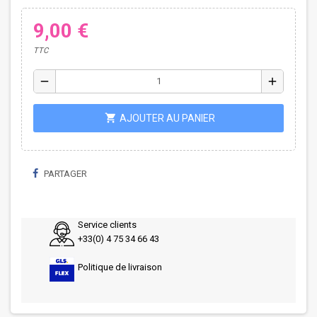
9,00 €
TTC
remove
add
shopping_cart
AJOUTER AU PANIER
PARTAGER
Service clients
+33(0) 4 75 34 66 43
Politique de livraison