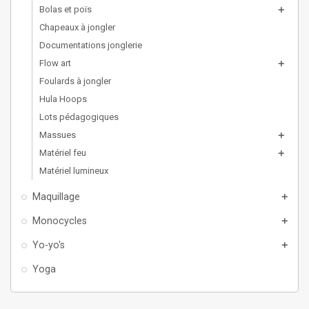
Bolas et poïs
add
Chapeaux à jongler
Documentations jonglerie
Flow art
add
Foulards à jongler
Hula Hoops
Lots pédagogiques
Massues
add
Matériel feu
add
Matériel lumineux
Maquillage
add
Monocycles
add
Yo-yo's
add
Yoga