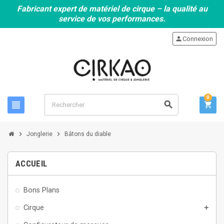
Fabricant expert de matériel de cirque – la qualité au
service de vos performances.
person
Connexion
0
view_headline
search
shopping_cart
chevron_right
chevron_right
Jonglerie
Bâtons du diable
ACCUEIL
Bons Plans
Cirque
add