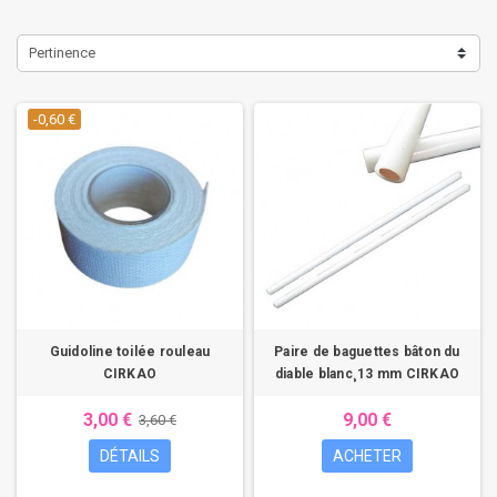
Pertinence
-0,60 €
Guidoline toilée rouleau
Paire de baguettes bâton du
CIRKAO
diable blanc¸13 mm CIRKAO
3,00 €
9,00 €
3,60 €
DÉTAILS
ACHETER