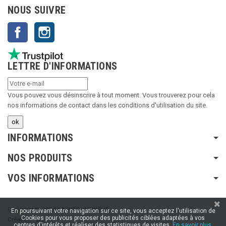
NOUS SUIVRE
Facebook
Instagram
LETTRE D'INFORMATIONS
Vous pouvez vous désinscrire à tout moment. Vous trouverez pour cela
nos informations de contact dans les conditions d'utilisation du site.
INFORMATIONS
NOS PRODUITS
VOS INFORMATIONS
Copyright © 2024 LA RIBOULDINGUE
En poursuivant votre navigation sur ce site, vous acceptez l'utilisation de
Cookies pour vous proposer des publicités ciblées adaptées à vos
Création :
SFI
centres d'intérêts et réaliser des statistiques de visites.
En savoir plus.