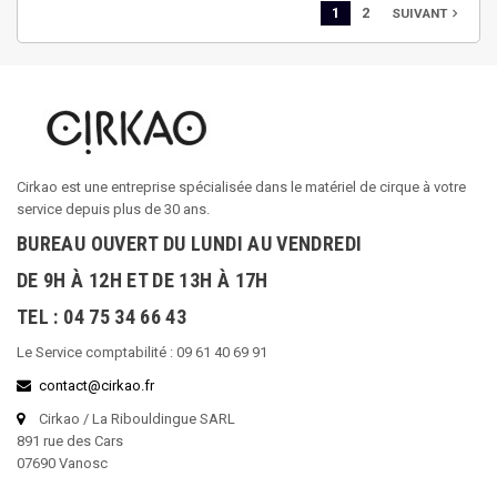
1
2
navigate_next
SUIVANT
Cirkao est une entreprise spécialisée dans le matériel de cirque à votre
service depuis plus de 30 ans.
BUREAU OUVERT DU LUNDI AU VENDREDI
DE 9H À 12H ET DE 13H À 17H
TEL : 04 75 34 66 43
Le Service comptabilité : 09 61 40 69 91
contact@cirkao.fr
Cirkao / La Ribouldingue SARL
891 rue des Cars
07690 Vanosc