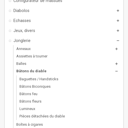
Configurateur de massues
Diabolos
add
Echasses
add
Jeux, divers
add
Jonglerie
remove
Anneaux
add
Assiettes à tourner
Balles
add
Bâtons du diable
remove
Baguettes / Handsticks
Bâtons Biconiques
Bâtons feu
Bâtons fleurs
Lumineux
Pièces détachées du diable
Boîtes à cigares