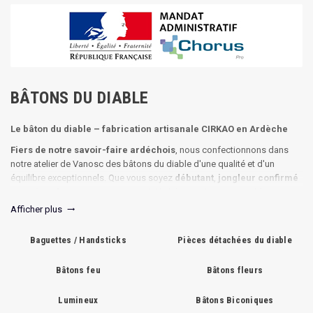
BÂTONS DU DIABLE
Le bâton du diable – fabrication artisanale CIRKAO en Ardèche
Fiers de notre savoir-faire ardéchois
, nous confectionnons dans
notre atelier de Vanosc des bâtons du diable d'une qualité et d'un
équilibre exceptionnels. Que vous soyez
débutant
,
jongleur confirmé
ou
artiste de rue
, vous trouverez ici le bâton qui correspond à votre
pratique.
Afficher plus
trending_flat
Livraison rapide depuis l'Ardèche. Le bâton du diable, un classique de la
Baguettes / Handsticks
Pièces détachées du diable
jonglerie, maîtrisé par CIRKAO.
Bâtons feu
Bâtons fleurs
Lumineux
Bâtons Biconiques