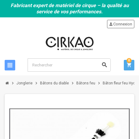
Fabricant expert de matériel de cirque – la qualité au
service de vos performances.
person
Connexion
0
view_headline
search
shopping_cart
chevron_right
chevron_right
chevron_right
chevron_right
Jonglerie
Bâtons du diable
Bâtons feu
Bâton fleur feu Hydr