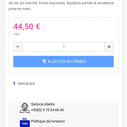
de feu du marché. Poids important, équilibre parfait et excellente
prise en main.
44,50 €
TTC
remove
add
shopping_cart
AJOUTER AU PANIER
PARTAGER
Service clients
+33(0) 4 75 34 66 43
Politique de livraison