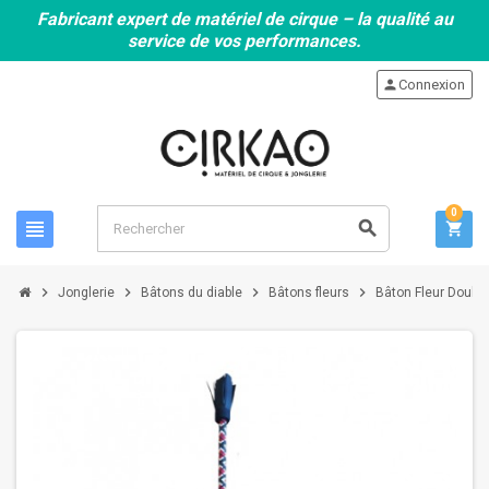
Fabricant expert de matériel de cirque – la qualité au
service de vos performances.
person
Connexion
0
view_headline
search
shopping_cart
chevron_right
chevron_right
chevron_right
chevron_right
Jonglerie
Bâtons du diable
Bâtons fleurs
Bâton Fleur Doubl