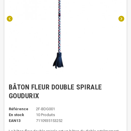
chevron_left
chevron_right
BÂTON FLEUR DOUBLE SPIRALE
GOUDURIX
Référence
2F-BDG001
En stock
10 Produits
EAN13
7110935153252