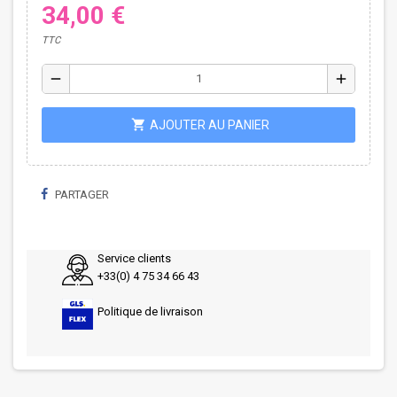
34,00 €
TTC
remove
add
shopping_cart
AJOUTER AU PANIER
PARTAGER
Service clients
+33(0) 4 75 34 66 43
Politique de livraison