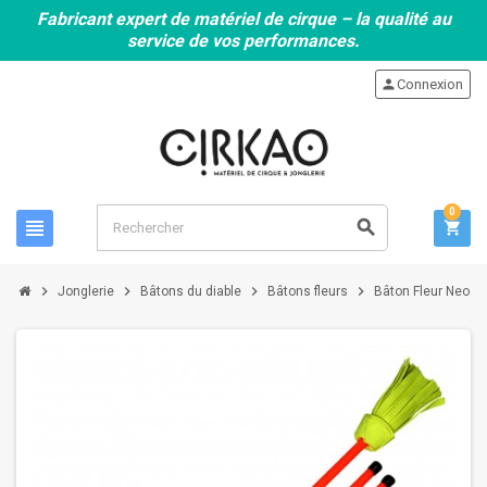
Fabricant expert de matériel de cirque – la qualité au
service de vos performances.
person
Connexion
0
view_headline
search
shopping_cart
chevron_right
chevron_right
chevron_right
chevron_right
Jonglerie
Bâtons du diable
Bâtons fleurs
Bâton Fleur Neo +