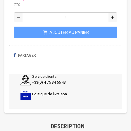
TTC
remove
add
shopping_cart
AJOUTER AU PANIER
PARTAGER
Service clients
+33(0) 4 75 34 66 43
Politique de livraison
DESCRIPTION