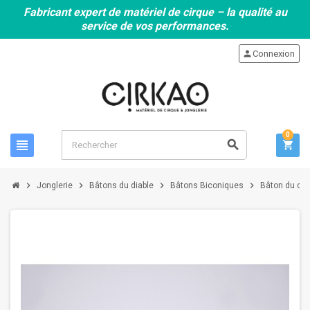
Fabricant expert de matériel de cirque – la qualité au
service de vos performances.
person
Connexion
0
view_headline
search
shopping_cart
chevron_right
chevron_right
chevron_right
chevron_right
Jonglerie
Bâtons du diable
Bâtons Biconiques
Bâton du dia