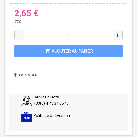
2,65 €
TTC
remove
add
shopping_cart
AJOUTER AU PANIER
PARTAGER
Service clients
+33(0) 4 75 34 66 43
Politique de livraison