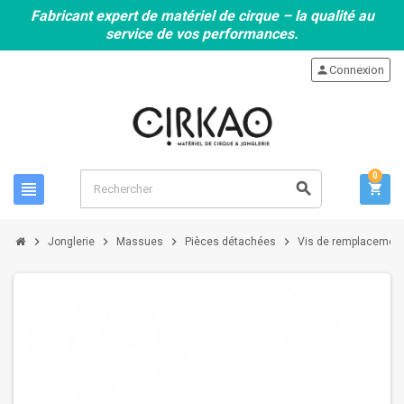
Fabricant expert de matériel de cirque – la qualité au
service de vos performances.
person
Connexion
0
view_headline
search
shopping_cart
chevron_right
chevron_right
chevron_right
chevron_right
Jonglerie
Massues
Pièces détachées
Vis de remplacemen