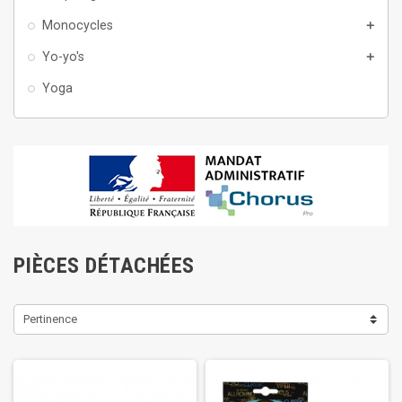
Monocycles
add
Yo-yo's
add
Yoga
PIÈCES DÉTACHÉES
Pertinence