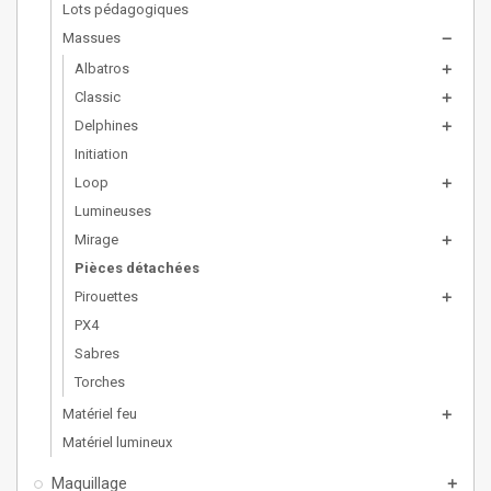
Lots pédagogiques
Massues
remove
Albatros
add
Classic
add
Delphines
add
Initiation
Loop
add
Lumineuses
Mirage
add
Pièces détachées
Pirouettes
add
PX4
Sabres
Torches
Matériel feu
add
Matériel lumineux
Maquillage
add