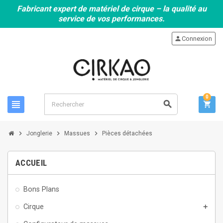
Fabricant expert de matériel de cirque – la qualité au
service de vos performances.
person
Connexion
0
view_headline
search
shopping_cart
chevron_right
chevron_right
chevron_right
Jonglerie
Massues
Pièces détachées
ACCUEIL
Bons Plans
Cirque
add