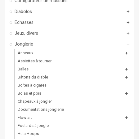
Configurateur de massues
Diabolos
add
Echasses
add
Jeux, divers
add
Jonglerie
remove
Anneaux
add
Assiettes à tourner
Balles
add
Bâtons du diable
add
Boîtes à cigares
Bolas et poïs
add
Chapeaux à jongler
Documentations jonglerie
Flow art
add
Foulards à jongler
Hula Hoops